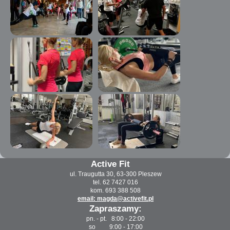
Active Fit
ul. Traugutta 30, 63-300 Pleszew
tel. 62 7427 016
kom. 693 388 508
email: magda@activefit.pl
Zapraszamy:
pn. - pt. 8:00 - 22:00
so 9:00 - 17:00