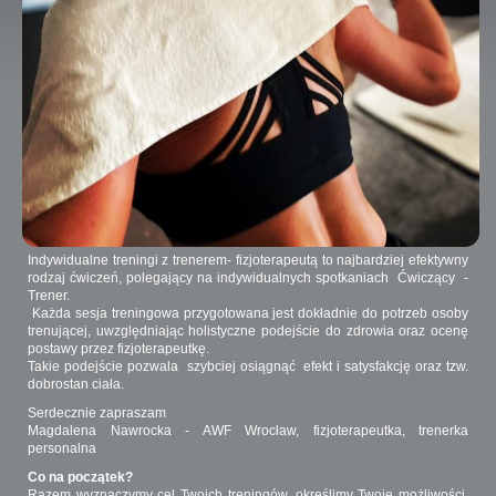
Indywidualne treningi z trenerem- fizjoterapeutą to najbardziej efektywny
rodzaj ćwiczeń, polegający na indywidualnych spotkaniach Ćwiczący -
Trener.
Każda sesja treningowa przygotowana jest dokładnie do potrzeb osoby
trenującej, uwzględniając holistyczne podejście do zdrowia oraz ocenę
postawy przez fizjoterapeutkę.
Takie podejście pozwala szybciej osiągnąć efekt i satysfakcję oraz tzw.
dobrostan ciała.
Serdecznie zapraszam
Magdalena Nawrocka - AWF Wrocław, fizjoterapeutka, trenerka
personalna
Co na początek?
Razem wyznaczymy cel Twoich treningów, określimy Twoje możliwości,