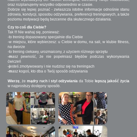
oraz rozplanujemy wszystko odpowiednio w czasie.
Dobrze się lepiej poznać - zwłaszcza istotne informacje odnośnie stanu
zdrowia, kondycji, sposobu odżywiania, preferencji treningowych, a także
poziomu motywacji będą bezcenne dla skutecznego działania.
Czy to coś dla Ciebie?
Tak !!! Nie wahaj się, ponieważ:
-to trening dopasowany specjalnie dla Ciebie
-w miejscu, które wybierzesz: u Ciebie w domu, na sali, w klubie fitness,
na dworze
-to trening ciekawy, urozmaicony, z użyciem różnego sprzętu
-m
asz pewność, że nie popełniasz błędów podczas wykonywania
ćwiczeń
-j
esteś zmotywowany i nie nudzisz się na treningach
-m
asz kogoś, kto dba o Twój sposób odżywiania
Wierzę
, że
mądry ruch i styl odżywiania
da Tobie
lepszą jakość życia
w najprostszy dostępny sposób.