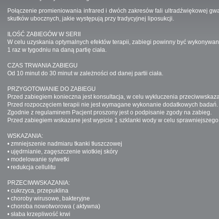
Połączenie promieniowania infrared i dwóch zakresów fali ultradźwiękowej gwa
skutków ubocznych, jakie występują przy tradycyjnej liposukcji.
ILOŚĆ ZABIEGÓW W SERII
W celu uzyskania optymalnych efektów terapii, zabiegi powinny być wykonywan
1 raz w tygodniu na daną partię ciała.
CZAS TRWANIA ZABIEGU
Od 10 minut do 30 minut w zależności od danej partii ciała.
PRZYGOTOWANIE DO ZABIEGU
Przed zabiegiem konieczna jest konsultacja, w celu wykluczenia przeciwwskaz
Przed rozpoczęciem terapii nie jest wymagane wykonanie dodatkowych badań.
Zgodnie z regulaminem Pacjent proszony jest o podpisanie zgody na zabieg.
Przed zabiegiem wskazane jest wypicie 1 szklanki wody w celu sprawniejszego 
WSKAZANIA:
• zmniejszenie nadmiaru tkanki tłuszczowej
• ujędrnianie, zagęszczenie wiotkiej skóry
• modelowanie sylwetki
• redukcja cellulitu
PRZECIWWSKAZANIA:
• cukrzyca, przepuklina
• choroby wirusowe, bakteryjne
• choroba nowotworowa ( aktywna)
• słaba krzepliwość krwi