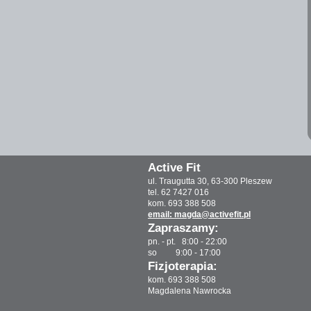
Active Fit
ul. Traugutta 30, 63-300 Pleszew
tel. 62 7427 016
kom. 693 388 508
email: magda@activefit.pl
Zapraszamy:
pn. - pt. 8:00 - 22:00
so 9:00 - 17:00
Fizjoterapia:
kom. 693 388 508
Magdalena Nawrocka