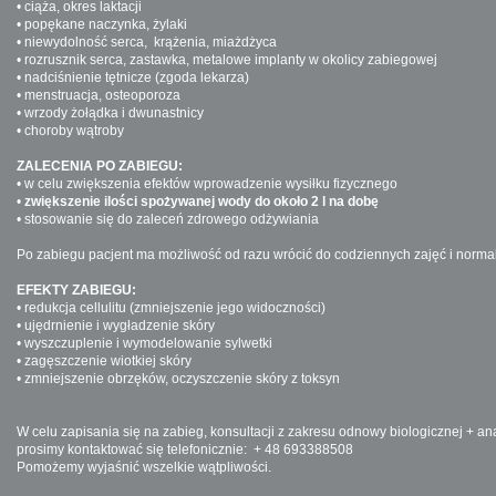
• ciąża, okres laktacji
• popękane naczynka, żylaki
• niewydolność serca, krążenia, miażdżyca
• rozrusznik serca, zastawka, metalowe implanty w okolicy zabiegowej
• nadciśnienie tętnicze (zgoda lekarza)
• menstruacja, osteoporoza
• wrzody żołądka i dwunastnicy
• choroby wątroby
ZALECENIA PO ZABIEGU:
• w celu zwiększenia efektów wprowadzenie wysiłku fizycznego
•
zwiększenie ilości spożywanej wody do około 2 l na dobę
• stosowanie się do zaleceń zdrowego odżywiania
Po zabiegu pacjent ma możliwość od razu wrócić do codziennych zajęć i normal
EFEKTY ZABIEGU:
• redukcja cellulitu (zmniejszenie jego widoczności)
• ujędrnienie i wygładzenie skóry
• wyszczuplenie i wymodelowanie sylwetki
• zagęszczenie wiotkiej skóry
• zmniejszenie obrzęków, oczyszczenie skóry z toksyn
W celu zapisania się na zabieg, konsultacji z zakresu odnowy biologicznej + ana
prosimy kontaktować się telefonicznie: + 48 693388508
Pomożemy wyjaśnić wszelkie wątpliwości.