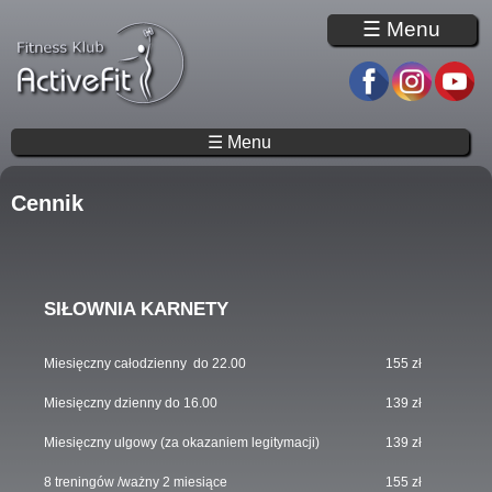
Przejdź do treści
☰ Menu
☰ Menu
Cennik
SIŁOWNIA KARNETY
Miesięczny całodzienny do 22.00
155 zł
Miesięczny dzienny do 16.00
139 zł
Miesięczny ulgowy (za okazaniem legitymacji)
139 zł
8 treningów /ważny 2 miesiące
155 zł