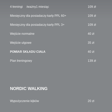
4 treningi /ważny1 miesiąc
109 zł
Miesięczny dla posiadaczy karty PPL 60+
109 zł
Miesięczny dla posiadaczy karty PPL 3+
109 zł
Wejście normalne
40 zł
Wejście ulgowe
35 zł
POMIAR SKŁADU CIAŁA
40 zł
Plan treningowy
139 zł
NORDIC WALKING
Wypożyczenie kijków
20 zł