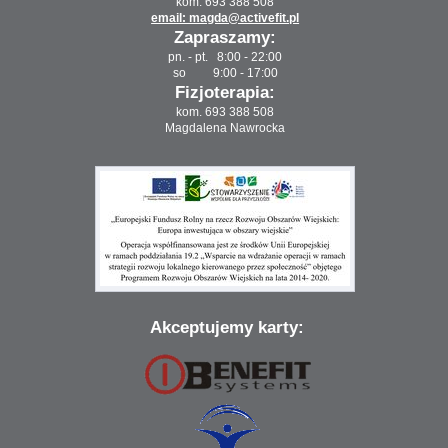
kom. 693 388 508
email: magda@activefit.pl
Zapraszamy:
pn. - pt. 8:00 - 22:00
so 9:00 - 17:00
Fizjoterapia:
kom. 693 388 508
Magdalena Nawrocka
Akceptujemy karty: