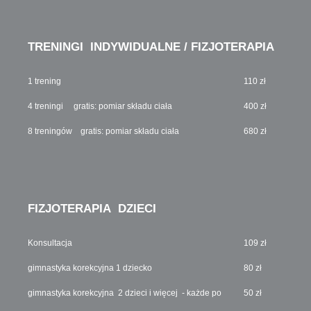
TRENINGI INDYWIDUALNE / FIZJOTERAPIA
1 trening
110 zł
4 treningi gratis: pomiar składu ciała
400 zł
8 treningów gratis: pomiar składu ciała
680 zł
FIZJOTERAPIA DZIECI
Konsultacja
109 zł
gimnastyka korekcyjna 1 dziecko
80 zł
gimnastyka korekcyjna 2 dzieci i więcej - każde po
50 zł