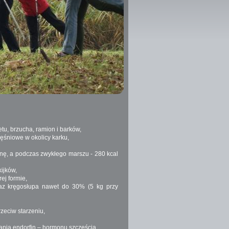
tu, brzucha, ramion i barków,
ęśniowe w okolicy karku,
nę, a podczas zwykłego marszu - 280 kcal
ijków,
ej formie,
raz kręgosłupa nawet do 30% (5 kg przy
zeciw starzeniu,
ania endorfin – hormonu szczęścia,