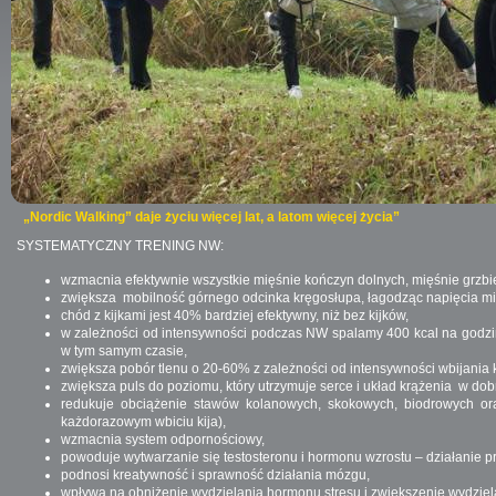
„Nordic Walking” daje życiu więcej lat, a latom więcej życia”
SYSTEMATYCZNY TRENING NW:
wzmacnia efektywnie wszystkie mięśnie kończyn dolnych, mięśnie grzbie
zwiększa mobilność górnego odcinka kręgosłupa, łagodząc napięcia mi
chód z kijkami jest 40% bardziej efektywny, niż bez kijków,
w zależności od intensywności podczas NW spalamy 400 kcal na godzi
w tym samym czasie,
zwiększa pobór tlenu o 20-60% z zależności od intensywności wbijania k
zwiększa puls do poziomu, który utrzymuje serce i układ krążenia w dobr
redukuje obciążenie stawów kolanowych, skokowych, biodrowych o
każdorazowym wbiciu kija),
wzmacnia system odpornościowy,
powoduje wytwarzanie się testosteronu i hormonu wzrostu – działanie pr
podnosi kreatywność i sprawność działania mózgu,
wpływa na obniżenie wydzielania hormonu stresu i zwiększenie wydziel